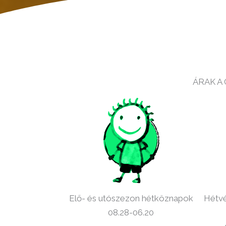
ÁRAK A
Elő- és utószezon hétköznapok
Hétvé
08.28-06.20