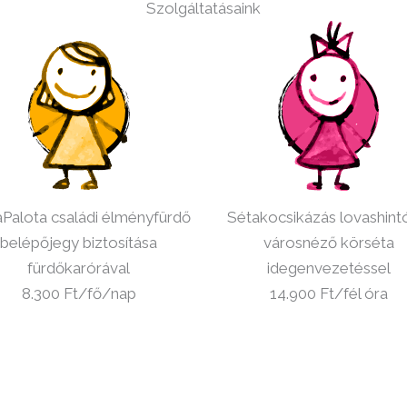
Szolgáltatásaink
Palota családi élményfürdő
Sétakocsikázás lovashint
belépőjegy biztosítása
városnéző körséta
fürdőkarórával
idegenvezetéssel
8.300 Ft/fő/nap
14.900 Ft/fél óra