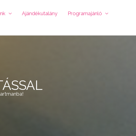
ink
Ajándékutalány
Programajánló
TÁSSAL
partmanba!