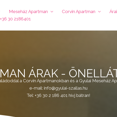
Meseház Apartman
Corvin Apartman
Ára
: +36 30 2186401
MAN ÁRAK - ÖNELLÁ
aládoddal a Corvin Apartmanokban és a Gyulai Meseház A
e-mail: info@gyulai-szallas.hu
Tel: +36 30 2 186 401 hívj bátran!