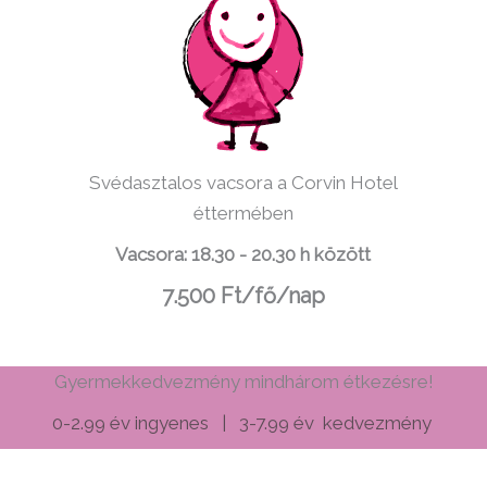
Svédasztalos vacsora a Corvin Hotel
éttermében
Vacsora: 18.30 - 20.30 h között
7.500 Ft/fő/nap
Gyermekkedvezmény mindhárom étkezésre!
0-2.99 év ingyenes | 3-7.99 év kedvezmény