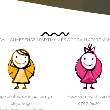
 GYULAI MESEHÁZ APARTMAN ÉS A CORVIN APARTM
ge péntek, szombat és nyár
Főszezon, nyári szüne
eleje, vége
07.07-08.20