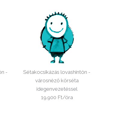
ón -
Sétakocsikázás lovashintón -
városnéző körséta
idegenvezetéssel
19.900 Ft/óra