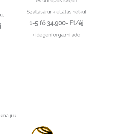
és ünnepek idején
Szállásárunk ellátás nélkül
ül
1-5 fő 34.900- Ft/éj
j
+ idegenforgalmi adó
kínáljuk