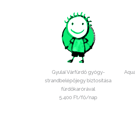
Gyulai Várfürdő gyógy-
Aqua
strandbelépőjegy biztosítása
fürdőkarórával
5.400 Ft/fő/nap