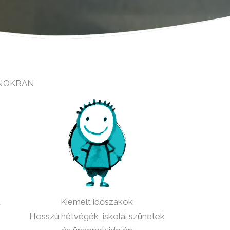
ANOKBAN
t
Kiemelt időszakok
Hosszú hétvégék, iskolai szünetek