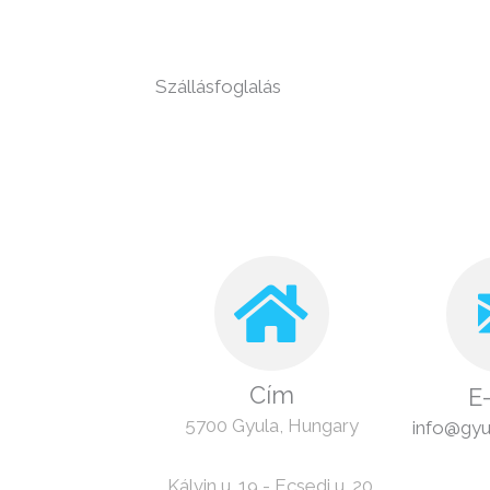
Szállásfoglalás
Cím
E
5700 Gyula, Hungary
info@gyul
Kálvin u. 19 - Ecsedi u. 20.