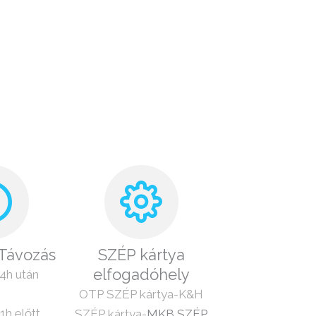
 Távozás
SZÉP kártya
elfogadóhely
4h után
OTP SZÉP kártya-
K&H
1h előtt
SZÉP kártya-
MKB SZÉP