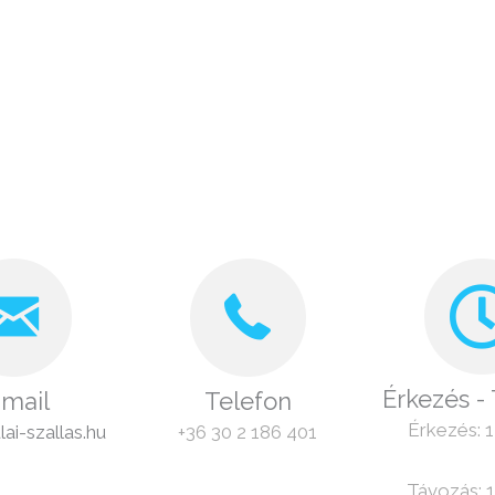
Érkezés -
-mail
Telefon
Érkezés: 1
ai-szallas.hu
+36 30 2 186 401
Távozás: 1