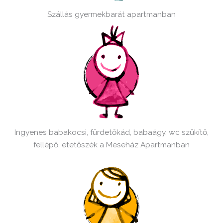
Szállás gyermekbarát apartmanban
Ingyenes babakocsi, fürdetőkád, babaágy, wc szűkítő,
fellépő, etetőszék a Meseház Apartmanban