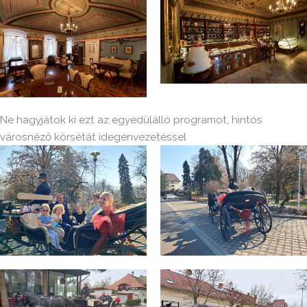
Ne hagyjátok ki ezt az egyedülálló programot, hintós
városnéző körsétát idegenvezetéssel