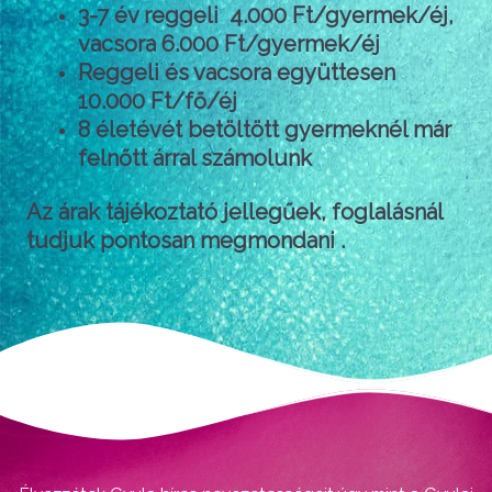
3-7 év reggeli 4.000 Ft/gyermek/éj,
vacsora 6.000 Ft/gyermek/éj
Reggeli és vacsora együttesen
10.000 Ft/fő/éj
8 életévét betöltött gyermeknél már
felnőtt árral számolunk
Az árak tájékoztató jellegűek, foglalásnál
tudjuk pontosan megmondani .