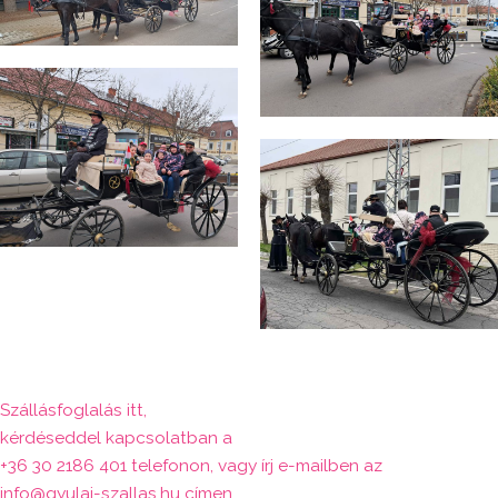
Szállásfoglalás itt,
kérdéseddel kapcsolatban a
+36 30 2186 401 telefonon, vagy írj e-mailben az
info@gyulai-szallas.hu címen.