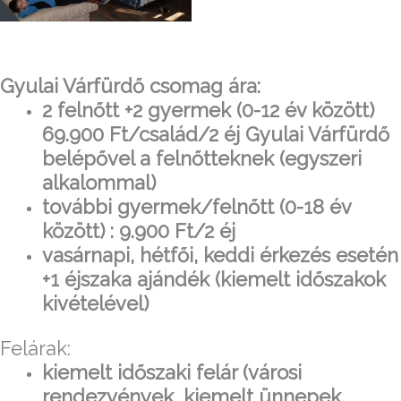
Gyulai Várfürdő csomag ára:
2 felnőtt +2 gyermek (0-12 év között)
69.900 Ft/család/2 éj Gyulai Várfürdő
belépővel a felnőtteknek (egyszeri
alkalommal)
további gyermek/felnőtt (0-18 év
között) : 9.900 Ft/2 éj
vasárnapi, hétfői, keddi érkezés esetén
+1 éjszaka ajándék (kiemelt időszakok
kivételével)
Felárak:
kiemelt időszaki felár (városi
rendezvények, kiemelt ünnepek,