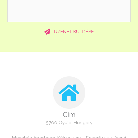
ÜZENET KÜLDÉSE
Cím
5700 Gyula, Hungary
Meseház Apartman-Kálvin u. 19 - Ecsedi u. 20. (sarki