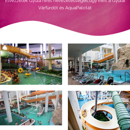
Élvezzétek Gyula híres nevezetességeit,úgy mint a Gyulai
Várfürdőt és AquaPalotát