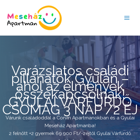
Skip
to
content
Varázslatos családi
pillanatok Gyulán –
ahol az élmények
összekapcsolnak!
GYULAI VÁRFÜRDŐ
CSOMAG 3 NAP /2 ÉJ
Várunk családoddal a Corvin Apartmanokban és a Gyulai
Meseház Apartmanba!
2 felnőtt +2 gyermek 69.900 Ft/-2éjtől Gyulai Várfürdő