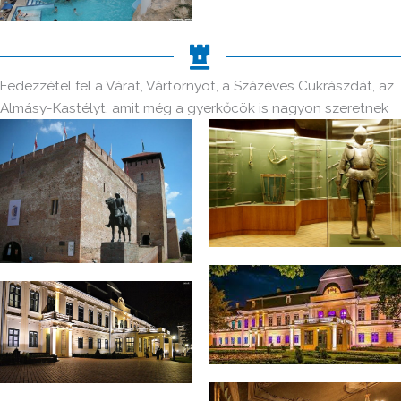
Fedezzétel fel a Várat, Vártornyot, a Százéves Cukrászdát, az
Almásy-Kastélyt, amit még a gyerkőcök is nagyon szeretnek