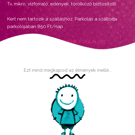
Tv, mikro, vízforraló, edények, törölköző biztosított.
Kert nem tartozik a szálláshoz. Parkolás a szálloda
parkolójában 850 Ft/nap
PIHENNI SZERETNÉNK, FOGLALOK!
Ezt mind megkapod az élmények mellé...