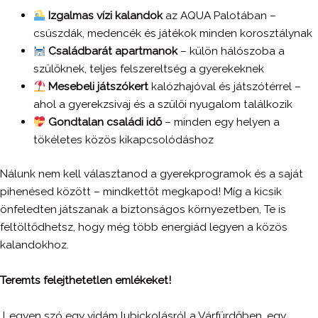
Izgalmas vízi kalandok
az AQUA Palotában –
csúszdák, medencék és játékok minden korosztálynak
Családbarát apartmanok
– külön hálószoba a
szülőknek, teljes felszereltség a gyerekeknek
Mesebeli játszókert
kalózhajóval és játszótérrel –
ahol a gyerekzsivaj és a szülői nyugalom találkozik
Gondtalan családi idő
– minden egy helyen a
tökéletes közös kikapcsolódáshoz
Nálunk nem kell választanod a gyerekprogramok és a saját
pihenésed között – mindkettőt megkapod! Míg a kicsik
önfeledten játszanak a biztonságos környezetben, Te is
feltöltődhetsz, hogy még több energiád legyen a közös
kalandokhoz.
Teremts felejthetetlen emlékeket!
Legyen szó egy vidám lubickolásról a Várfürdőben, egy