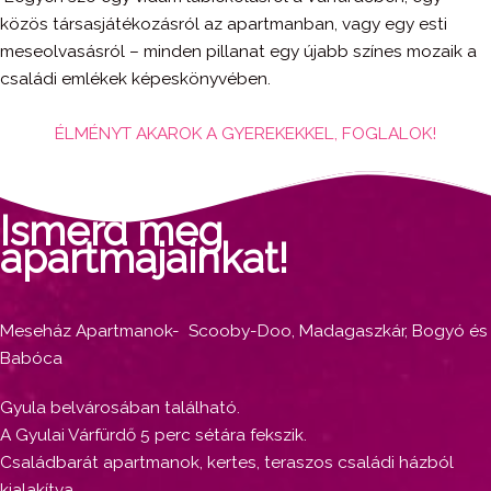
közös társasjátékozásról az apartmanban, vagy egy esti
meseolvasásról – minden pillanat egy újabb színes mozaik a
családi emlékek képeskönyvében.
ÉLMÉNYT AKAROK A GYEREKEKKEL, FOGLALOK!
MESEHÁZ APARTMAN
Ismerd meg
apartmajainkat!
Meseház Apartmanok- Scooby-Doo, Madagaszkár, Bogyó és
Babóca
Gyula belvárosában található.
A Gyulai Várfürdő 5 perc sétára fekszik.
Családbarát apartmanok, kertes, teraszos családi házból
kialakítva.