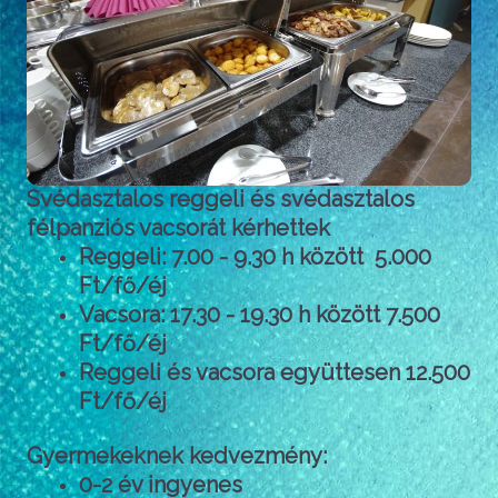
Svédasztalos reggeli és svédasztalos
félpanziós vacsorát kérhettek
Reggeli: 7.00 - 9.30 h között 5.000
Ft/fő/éj
Vacsora: 17.30 - 19.30 h között 7.500
Ft/fő/éj
Reggeli és vacsora együttesen 12.500
Ft/fő/éj
Gyermekeknek kedvezmény:
0-2 év ingyenes