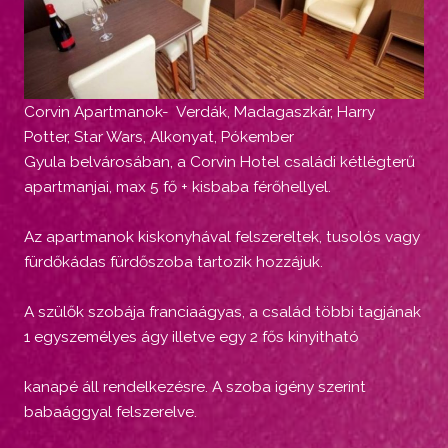
Corvin Apartmanok- Verdák, Madagaszkár, Harry
Potter, Star Wars, Alkonyat, Pókember
Gyula belvárosában, a Corvin Hotel családi kétlégterű
apartmanjai, max 5 fő + kisbaba férőhellyel.
Az apartmanok kiskonyhával felszereltek, tusolós vagy
fürdőkádas fürdőszoba tartozik hozzájuk.
A szülők szobája franciaágyas, a család többi tagjának
1 egyszemélyes ágy illetve egy 2 fős kinyitható
kanapé áll rendelkezésre. A szoba igény szerint
babaággyal felszerelve.