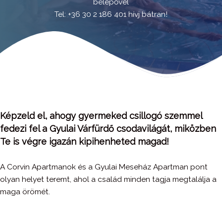
belépővel
Tel: +36 30 2 186 401 hívj bátran!
Képzeld el, ahogy gyermeked csillogó szemmel
fedezi fel a Gyulai Várfürdő csodavilágát, miközben
Te is végre igazán kipihenheted magad!
A Corvin Apartmanok és a Gyulai Meseház Apartman pont
olyan helyet teremt, ahol a család minden tagja megtalálja a
maga örömét.